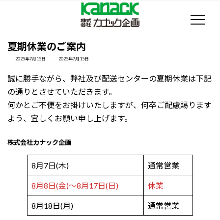
コ
ナ
ン
ビ
テ
ゲ
ン
ー
夏期休業のご案内
ツ
シ
最
2025年7月15日
2025年7月15日
へ
ョ
終
更
ス
ン
誠に勝手ながら、弊社及び配送センターの夏期休業は下記
新
日
キ
に
の通りとさせていただきます。
時
:
ッ
移
何かとご不便をお掛けいたしますが、何卒ご配慮賜ります
プ
動
よう、宜しくお願い申し上げます。
株式会社カナック企画
8月7日(木)
通常営業
8月8日(金)～8月17日(日)
休業
8月18日(月)
通常営業